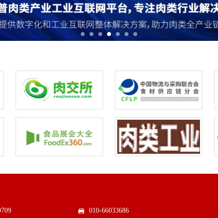
9709
010-66033686